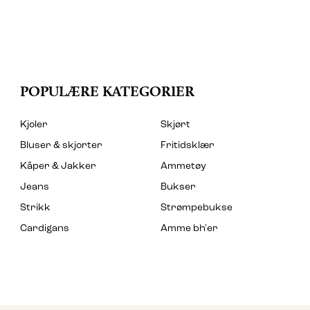
POPULÆRE KATEGORIER
Kjoler
Skjørt
Bluser & skjorter
Fritidsklær
Kåper & Jakker
Ammetøy
Jeans
Bukser
Strikk
Strømpebukse
Cardigans
Amme bh'er