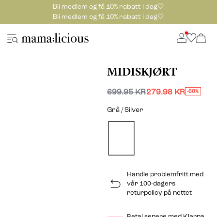
Bli medlem og få 10% rabatt i dag🤍
Bli medlem og få 10% rabatt i dag🤍
MIDISKJØRT
699.95 KR
279.98 KR
-60%
Grå / Silver
Handle problemfritt med
vår 100-dagers
returpolicy på nettet
Betal senere med Klarna