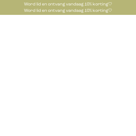
Word lid en ontvang vandaag 10% korting🤍
Word lid en ontvang vandaag 10% korting🤍