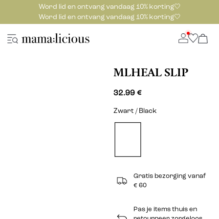
Word lid en ontvang vandaag 10% korting🤍
Word lid en ontvang vandaag 10% korting🤍
MLHEAL SLIP
32.99 €
Zwart / Black
Gratis bezorging vanaf
€ 60
Pas je items thuis en
retourneer zorgeloos