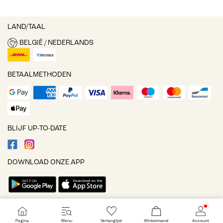
LAND/TAAL
BELGIË / NEDERLANDS
BETAALMETHODEN
BLIJF UP-TO-DATE
DOWNLOAD ONZE APP
Cookie-instellingen
Pagina
Menu
Verlanglijst
Winkelmand
Account