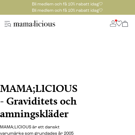
Bli medlem och få 10% rabatt idag🤍
Bli medlem och få 10% rabatt idag🤍
MAMA;LICIOUS
- Graviditets och
amningskläder
MAMA;LICIOUS är ett danskt
varumärke som grundades år 2005