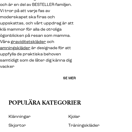
och är en del av BESTELLER-familjen.
Vi tror på att varje fas av
moderskapet ska firas och
uppskattas, och vårt uppdrag är att
klä mammor för alla de otroliga
ögonblicken på resan som mamma.
Våra
graviditetskläder
och
amningskläder
är designade för att
uppfylla de praktiska behoven
samtidigt som de låter dig känna dig
vacker
SE MER
POPULÄRA KATEGORIER
Klänningar
Kjolar
Skjortor
Träningskläder