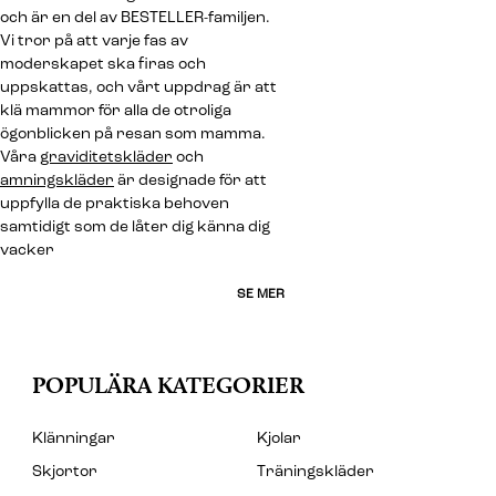
och är en del av BESTELLER-familjen.
Vi tror på att varje fas av
moderskapet ska firas och
uppskattas, och vårt uppdrag är att
klä mammor för alla de otroliga
ögonblicken på resan som mamma.
Våra
graviditetskläder
och
amningskläder
är designade för att
uppfylla de praktiska behoven
samtidigt som de låter dig känna dig
vacker
SE MER
POPULÄRA KATEGORIER
Klänningar
Kjolar
Skjortor
Träningskläder