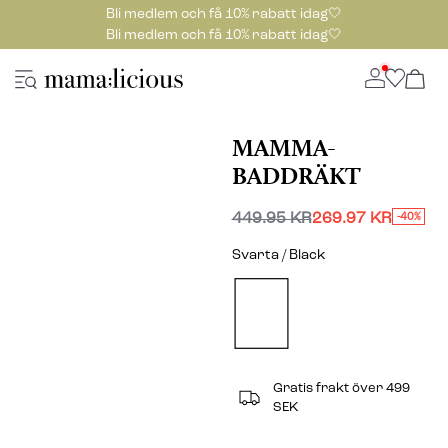
Bli medlem och få 10% rabatt idag🤍
Bli medlem och få 10% rabatt idag🤍
MAMMA-
BADDRÄKT
449.95 KR
269.97 KR
-40%
Svarta / Black
Gratis frakt över 499
SEK