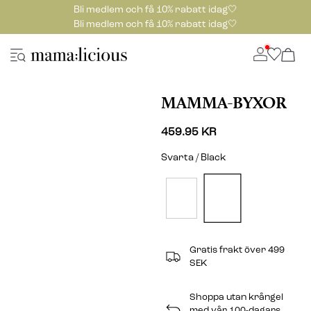
Bli medlem och få 10% rabatt idag🤍
Bli medlem och få 10% rabatt idag🤍
MAMMA-BYXOR
459.95 KR
Svarta / Black
Gratis frakt över 499
SEK
Shoppa utan krångel
med vår 100-dagars