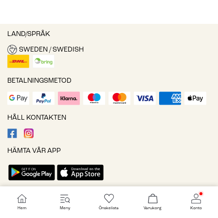
LAND/SPRÅK
SWEDEN / SWEDISH
BETALNINGSMETOD
HÅLL KONTAKTEN
HÄMTA VÅR APP
Cookieinställningar
Hem
Meny
Önskelista
Varukorg
Konto