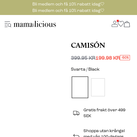
Bli medlem och få 10% rabatt idag🤍
Bli medlem och få 10% rabatt idag🤍
CAMISÓN
399.95 KR
199.98 KR
-50%
Svarta / Black
Gratis frakt över 499
SEK
Shoppa utan krångel
med vår 100-dagars