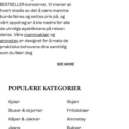
BESTSELLER-konsernet. Vi mener at
hvert stadie av det å være mamma
burde feires og settes pris på, og
vårt oppdrag er å kle mødre for alle
de utrolige øyeblikkene på reisen
deres. Våre
mammaklær
og
ammetøy
er designet for å møte de
praktiske behovene dine samtidig
som du føler deg
SEE MORE
POPULÆRE KATEGORIER
Kjoler
Skjørt
Bluser & skjorter
Fritidsklær
Kåper & Jakker
Ammetøy
Jeans
Bukser