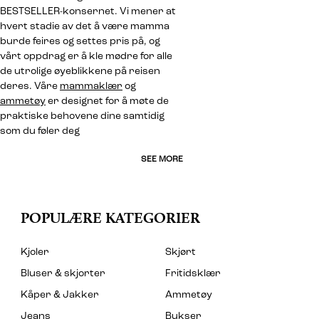
BESTSELLER-konsernet. Vi mener at
hvert stadie av det å være mamma
burde feires og settes pris på, og
vårt oppdrag er å kle mødre for alle
de utrolige øyeblikkene på reisen
deres. Våre
mammaklær
og
ammetøy
er designet for å møte de
praktiske behovene dine samtidig
som du føler deg
SEE MORE
POPULÆRE KATEGORIER
Kjoler
Skjørt
Bluser & skjorter
Fritidsklær
Kåper & Jakker
Ammetøy
Jeans
Bukser