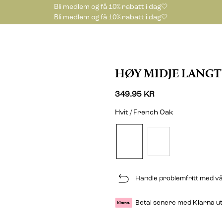
Bli medlem og få 10% rabatt i dag🤍
Bli medlem og få 10% rabatt i dag🤍
HØY MIDJE LANGT
349.95 KR
Hvit / French Oak
Handle problemfritt med vå
Betal senere med Klarna u