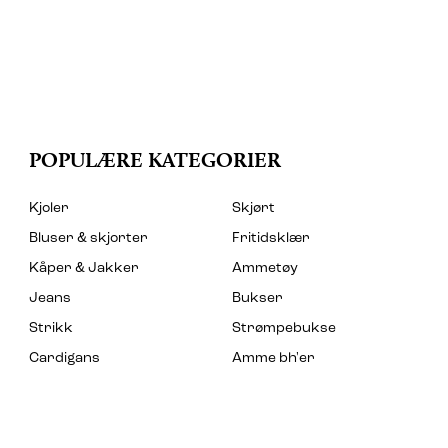
POPULÆRE KATEGORIER
Kjoler
Skjørt
Bluser & skjorter
Fritidsklær
Kåper & Jakker
Ammetøy
Jeans
Bukser
Strikk
Strømpebukse
Cardigans
Amme bh'er