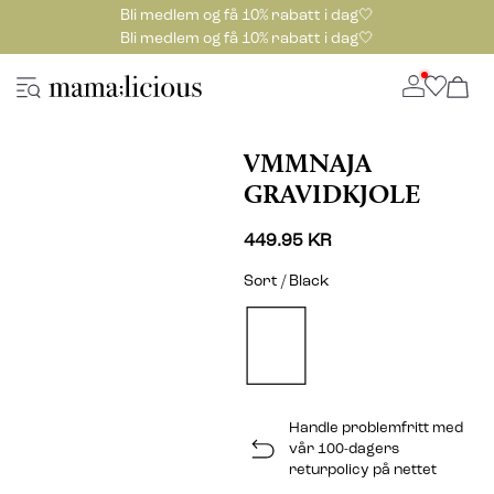
Bli medlem og få 10% rabatt i dag🤍
Bli medlem og få 10% rabatt i dag🤍
VMMNAJA
GRAVIDKJOLE
449.95 KR
Sort / Black
Handle problemfritt med
vår 100-dagers
returpolicy på nettet