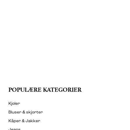
POPULÆRE KATEGORIER
Kjoler
Bluser & skjorter
Kåper & Jakker
Jeans