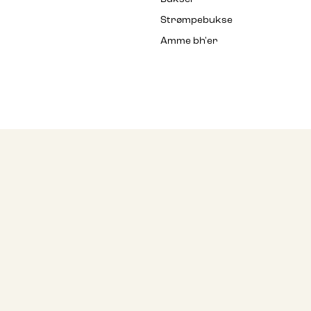
Strømpebukse
Amme bh'er