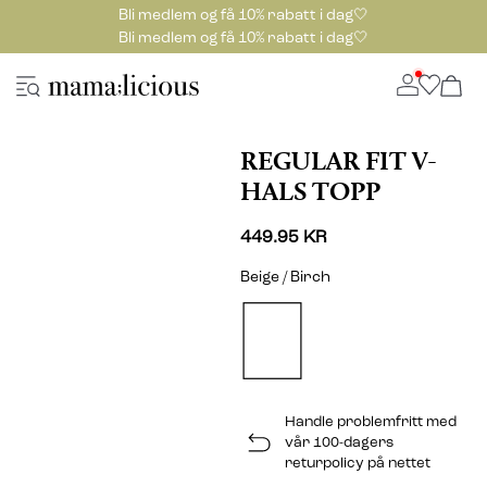
Bli medlem og få 10% rabatt i dag🤍
Bli medlem og få 10% rabatt i dag🤍
REGULAR FIT V-
HALS TOPP
449.95 KR
Beige / Birch
Handle problemfritt med
vår 100-dagers
returpolicy på nettet