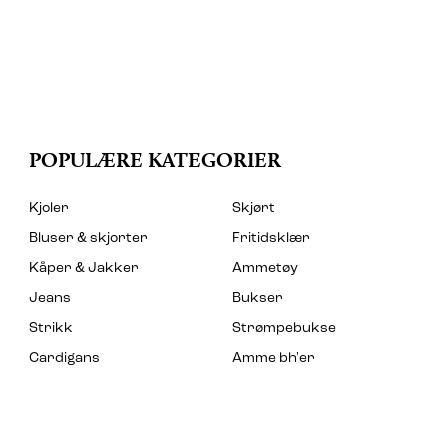
POPULÆRE KATEGORIER
Kjoler
Skjørt
Bluser & skjorter
Fritidsklær
Kåper & Jakker
Ammetøy
Jeans
Bukser
Strikk
Strømpebukse
Cardigans
Amme bh'er