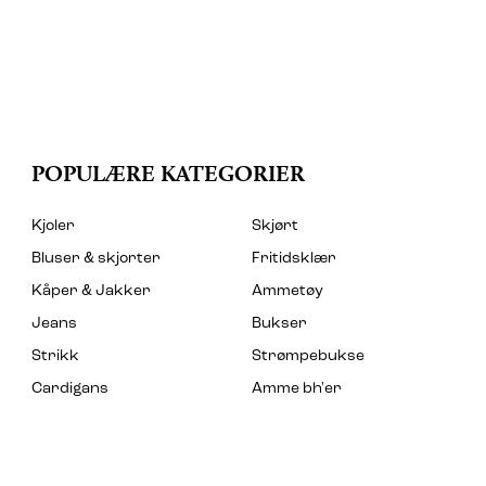
POPULÆRE KATEGORIER
Kjoler
Skjørt
Bluser & skjorter
Fritidsklær
Kåper & Jakker
Ammetøy
Jeans
Bukser
Strikk
Strømpebukse
Cardigans
Amme bh'er