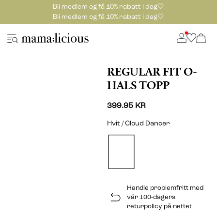
Bli medlem og få 10% rabatt i dag🤍
Bli medlem og få 10% rabatt i dag🤍
REGULAR FIT O-
HALS TOPP
399.95 KR
Hvit / Cloud Dancer
Handle problemfritt med
vår 100-dagers
returpolicy på nettet