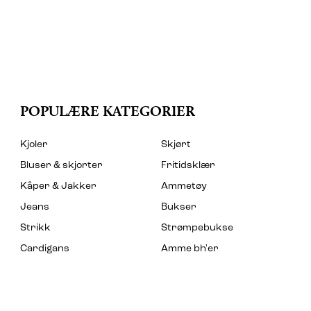
POPULÆRE KATEGORIER
Kjoler
Skjørt
Bluser & skjorter
Fritidsklær
Kåper & Jakker
Ammetøy
Jeans
Bukser
Strikk
Strømpebukse
Cardigans
Amme bh'er