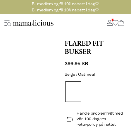
Bli medlem og få 10% rabatt i dag🤍
Bli medlem og få 10% rabatt i dag🤍
FLARED FIT
BUKSER
399.95 KR
Beige / Oatmeal
Handle problemfritt med
vår 100-dagers
returpolicy på nettet