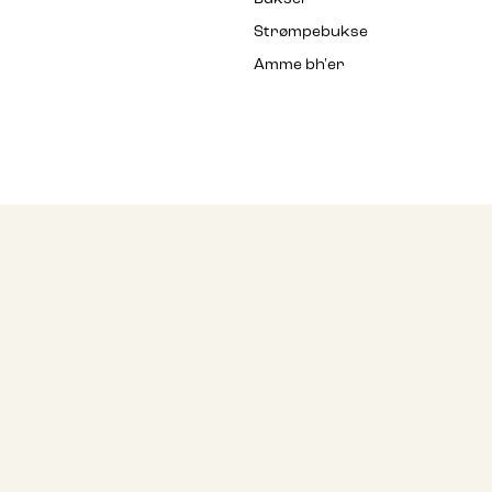
Strømpebukse
Amme bh'er