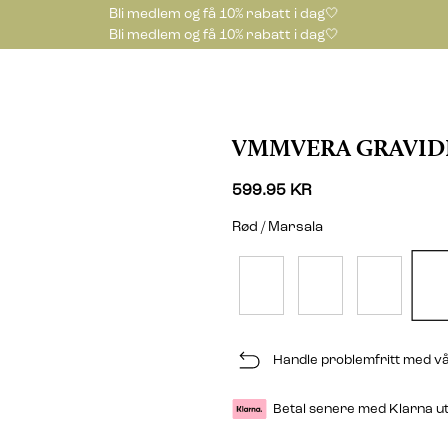
Bli medlem og få 10% rabatt i dag🤍
Bli medlem og få 10% rabatt i dag🤍
VMMVERA GRAVID
599.95 KR
Rød / Marsala
Handle problemfritt med vå
Betal senere med Klarna u