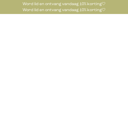
Word lid en ontvang vandaag 10% korting🤍
Word lid en ontvang vandaag 10% korting🤍