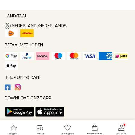
LAND/TAAL
NEDERLAND /NEDERLANDS
BETAALMETHODEN
BLIJF UP-TO-DATE
DOWNLOAD ONZE APP
Cookie-instellingen
Pagina
Menu
Verlanglijst
Winkelmand
Account