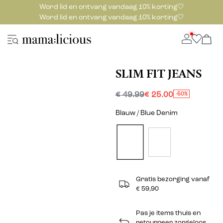
Word lid en ontvang vandaag 10% korting🤍
Word lid en ontvang vandaag 10% korting🤍
SLIM FIT JEANS
€ 49.99
€ 25.00
-50%
Blauw / Blue Denim
Gratis bezorging vanaf
€ 59,90
Pas je items thuis en
retourneer zorgeloos