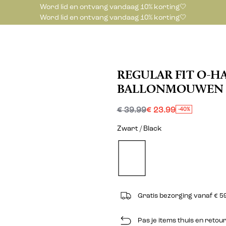
Word lid en ontvang vandaag 10% korting🤍
Word lid en ontvang vandaag 10% korting🤍
REGULAR FIT O-H
BALLONMOUWEN 
€ 39.99
€ 23.99
-40%
Zwart / Black
Gratis bezorging vanaf € 5
Pas je items thuis en reto