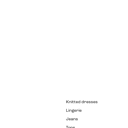
Knitted dresses
Lingerie
Jeans
Tops