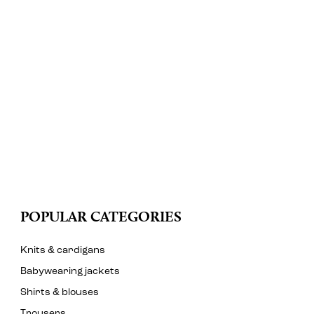
POPULAR CATEGORIES
Knits & cardigans
Babywearing jackets
Shirts & blouses
Trousers