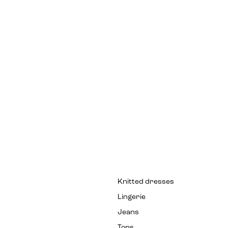
Knitted dresses
Lingerie
Jeans
Tops