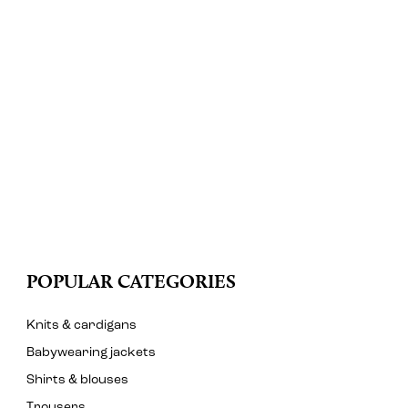
POPULAR CATEGORIES
Knits & cardigans
Babywearing jackets
Shirts & blouses
Trousers