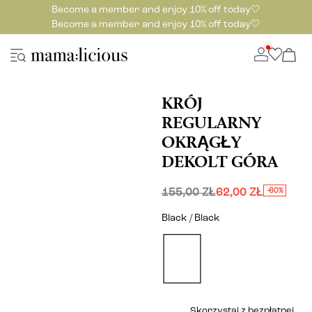
Become a member and enjoy 10% off today🤍
Become a member and enjoy 10% off today🤍
KRÓJ
REGULARNY
OKRĄGŁY
DEKOLT GÓRA
155,00 ZŁ
62,00 ZŁ
-60%
Black / Black
Skorzystaj z bezpłatnej