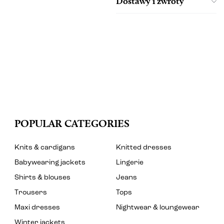
Dostawy i zwroty
POPULAR CATEGORIES
Knits & cardigans
Knitted dresses
Babywearing jackets
Lingerie
Shirts & blouses
Jeans
Trousers
Tops
Maxi dresses
Nightwear & loungewear
Winter jackets