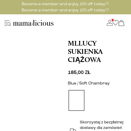
Become a member and enjoy 10% off today🤍
Become a member and enjoy 10% off today🤍
MLLUCY
SUKIENKA
CIĄŻOWA
185,00 ZŁ
Blue / Soft Chambray
Skorzystaj z bezpłatnej
dostawy dla zamówień