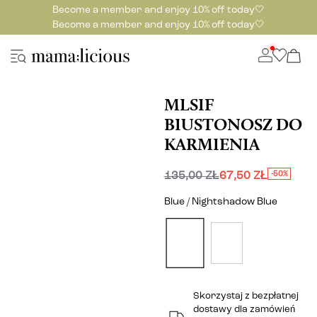
Become a member and enjoy 10% off today🤍
Become a member and enjoy 10% off today🤍
MLSIF
BIUSTONOSZ DO
KARMIENIA
135,00 ZŁ
67,50 ZŁ
-50%
Blue / Nightshadow Blue
Skorzystaj z bezpłatnej
dostawy dla zamówień