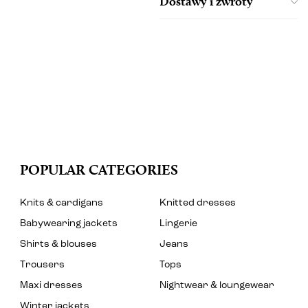
Dostawy i zwroty
POPULAR CATEGORIES
Knits & cardigans
Knitted dresses
Babywearing jackets
Lingerie
Shirts & blouses
Jeans
Trousers
Tops
Maxi dresses
Nightwear & loungewear
Winter jackets