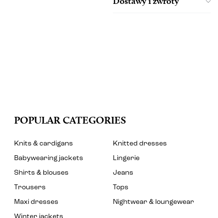
Dostawy i zwroty
POPULAR CATEGORIES
Knits & cardigans
Knitted dresses
Babywearing jackets
Lingerie
Shirts & blouses
Jeans
Trousers
Tops
Maxi dresses
Nightwear & loungewear
Winter jackets