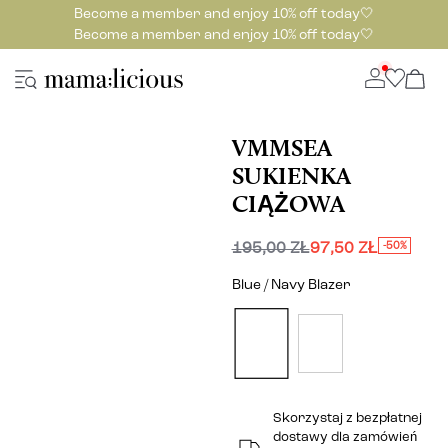
Become a member and enjoy 10% off today🤍
Become a member and enjoy 10% off today🤍
VMMSEA
SUKIENKA
CIĄŻOWA
195,00 ZŁ
97,50 ZŁ
-50%
Blue / Navy Blazer
Skorzystaj z bezpłatnej
dostawy dla zamówień